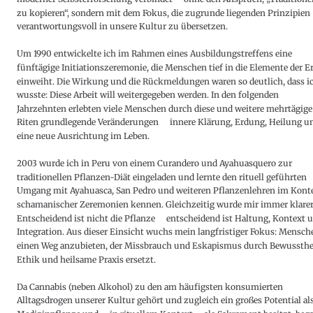
zu kopieren“, sondern mit dem Fokus, die zugrunde liegenden Prinzipien 
verantwortungsvoll in unsere Kultur zu übersetzen.
Um 1990 entwickelte ich im Rahmen eines Ausbildungstreffens eine 
fünftägige Initiationszeremonie, die Menschen tief in die Elemente der Er
einweiht. Die Wirkung und die Rückmeldungen waren so deutlich, dass ic
wusste: Diese Arbeit will weitergegeben werden. In den folgenden 
Jahrzehnten erlebten viele Menschen durch diese und weitere mehrtägige
Riten grundlegende Veränderungen – innere Klärung, Erdung, Heilung u
eine neue Ausrichtung im Leben.
2003 wurde ich in Peru von einem Curandero und Ayahuasquero zur 
traditionellen Pflanzen-Diät eingeladen und lernte den rituell geführten 
Umgang mit Ayahuasca, San Pedro und weiteren Pflanzenlehren im Konte
schamanischer Zeremonien kennen. Gleichzeitig wurde mir immer klarer
Entscheidend ist nicht die Pflanze – entscheidend ist Haltung, Kontext 
Integration. Aus dieser Einsicht wuchs mein langfristiger Fokus: Mensch
einen Weg anzubieten, der Missbrauch und Eskapismus durch Bewussthei
Ethik und heilsame Praxis ersetzt.
Da Cannabis (neben Alkohol) zu den am häufigsten konsumierten 
Alltagsdrogen unserer Kultur gehört und zugleich ein großes Potential als