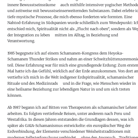
innere Bewusstseinsräume – auch mithilfe intensiver yogischer Method
und zeitweise mit bewusstseinserweiternden Substanzen. Dabei erlebte i
tiefe mystische Prozesse, die mich ebenso forderten wie formten. Eine 
Nahtod-Erfahrung in Südspanien wurde schließlich zum Wendepunkt: Ic
entschied mich, Spiritualität nicht als „Flucht nach oben“, sondern als We
der Integration zu leben – mitten im Alltag, in Beziehung und 
Verantwortung.
1985 begegnete ich auf einem Schamanen-Kongress dem Heyoka-
Schamanen Thunder Strikes und nahm an einer Schwitzhüttenzeremonie
teil. Diese Erfahrung war für mich eine grundlegende Erdung: Zum ersten
Mal hatte ich das Gefühl, wirklich auf der Erde anzukommen. Von dort an
vertiefte ich mich in die Welt indigener Erdspiritualität, schamanischer 
Rituale und des Medizinrads – und in die Frage, wie Menschen wieder in 
eine heilsame Beziehung zur lebendigen Natur in und um sich treten 
können.
Ab 1987 begann ich auf Bitten von Therapeuten als schamanischer Lehrer 
arbeiten. Es folgten vertiefende Reisen, unter anderem nach Peru und 
Westafrika. In diesen Jahren entstanden die Grundlagen dessen, was ich 
später als GAIA-Schamanismus entwickelte: ein europäischer Weg der 
Erdverbindung, der Elemente verschiedener Weisheitstraditionen mit 
moderner Selbsterforschung verbindet – ohne den Anspruch, „Traditione