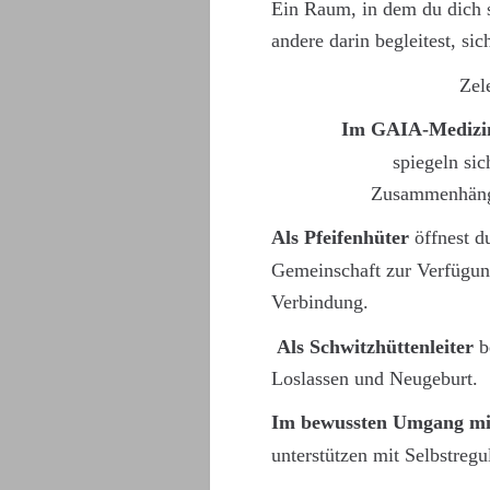
Ein Raum, in dem du dich s
andere darin begleitest, si
Zel
Im GAIA-Medizin
spiegeln si
Zusammenhängew
Als Pfeifenhüter 
öffnest d
Gemeinschaft zur Verfügung
Verbindung.
Als Schwitzhüttenleiter 
b
Loslassen und Neugeburt.  
Im bewussten Umgang mi
unterstützen mit Selbstreg