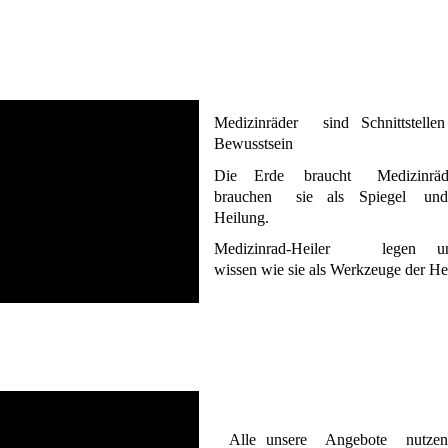
Medizinräder
sind
Schnittstellen
Bewusstsein
Die
Erde
braucht
Medizinräd
brauchen
sie
als
Spiegel
un
Heilung. 
Medizinrad-Heiler
legen
u
wissen wie sie als Werkzeuge der H
Alle
unsere
Angebote
nutzen