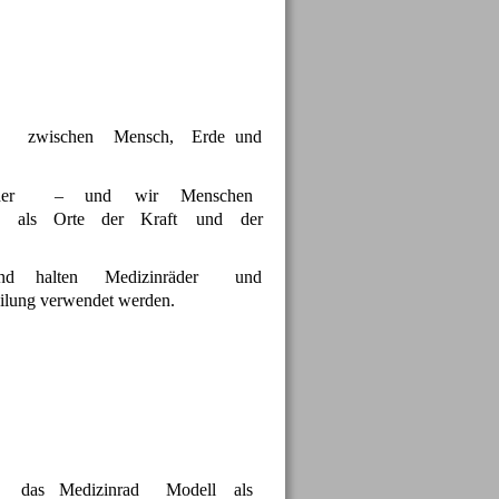
zwischen
Mensch,
Erde
und 
er
–
und
wir
Menschen 
d
als
Orte
der
Kraft
und
der 
nd
halten
Medizinräder
und 
eilung verwendet werden.
das
Medizinrad
Modell
als 