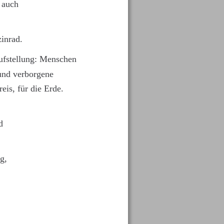
 auch 
inrad. 
ufstellung: Menschen 
und verborgene 
is, für die Erde.
d 
g, 