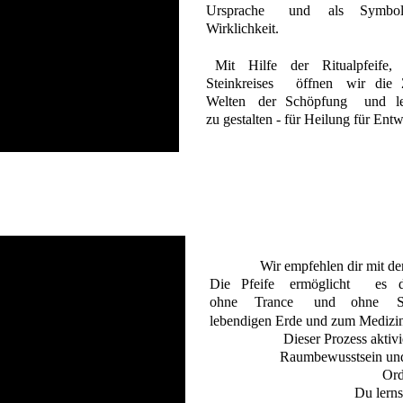
Ursprache
und
als
Symbo
Wirklichkeit.
Mit
Hilfe
der
Ritualpfeife,
Steinkreises
öffnen
wir
die
Welten
der
Schöpfung
und
l
zu gestalten - für Heilung für Entw
Wir empfehlen dir mit der
Die
Pfeife
ermöglicht
es
ohne
Trance
und
ohne
lebendigen Erde und zum Medizinr
Dieser Prozess aktivi
Raumbewusstsein und 
Ord
Du lerns