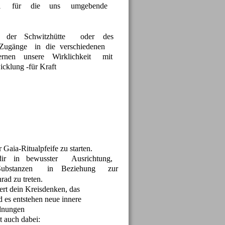
l
für
die
uns
umgebende 
der
Schwitzhütte
oder
des 
Zugänge
in
die
verschiedenen 
ernen
unsere
Wirklichkeit
mit 
icklung -für Kraft
 Gaia-Ritualpfeife zu starten.
dir
in
bewusster
Ausrichtung, 
Substanzen
in
Beziehung
zur 
ad zu treten.
ert dein Kreisdenken, das 
es entstehen neue innere 
nungen  
t auch dabei: