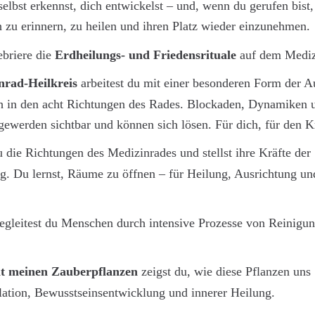
elbst erkennst, dich entwickelst – und, wenn du gerufen bist,
ch zu erinnern, zu heilen und ihren Platz wieder einzunehmen.
ebriere die 
Erdheilungs- und Friedensrituale
 auf dem Mediz
rad-Heilkreis 
arbeitest du mit einer besonderen Form der A
ch in den acht Richtungen des Rades. Blockaden, Dynamiken 
erden sichtbar und können sich lösen. Für dich, für den Kre
u die Richtungen des Medizinrades und stellst ihre Kräfte der 
. Du lernst, Räume zu öffnen – für Heilung, Ausrichtung un
egleitest du Menschen durch intensive Prozesse von Reinigun
t meinen Zauberpflanzen
 zeigst du, wie diese Pflanzen uns 
ulation, Bewusstseinsentwicklung und innerer Heilung.  